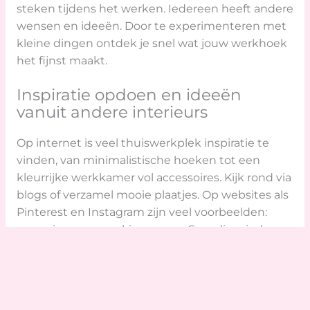
steken tijdens het werken. Iedereen heeft andere
wensen en ideeën. Door te experimenteren met
kleine dingen ontdek je snel wat jouw werkhoek
het fijnst maakt.
Inspiratie opdoen en ideeën
vanuit andere interieurs
Op internet is veel thuiswerkplek inspiratie te
vinden, van minimalistische hoeken tot een
kleurrijke werkkamer vol accessoires. Kijk rond via
blogs of verzamel mooie plaatjes. Op websites als
Pinterest en Instagram zijn veel voorbeelden:
sommige mensen kiezen voor Scandinavisch
licht, andere juist voor vintage of bohemian
stijlen. Je hoeft niet alles na te doen, maar een
leuk idee kan net het laatste zetje geven. Bekijk
ook wat je al in huis hebt en geef spullen een