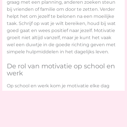
graag met een planning, anderen zoeken steun
bij vrienden of familie om door te zetten. Verder
helpt het om jezelf te belonen na een moeilijke
taak. Schrijf op wat je wilt bereiken, houd bij wat
goed gaat en wees positief naar jezelf. Motivatie
groeit niet altijd vanzelf, maar je kunt het vaak
wel een duwtje in de goede richting geven met
simpele hulpmiddelen in het dagelijks leven.
De rol van motivatie op school en
werk
Op school en werk kom je motivatie elke dag
tegen. Leerlingen vinden lessen boeiender als ze
snappen waarom ze iets leren en als ze merken
dat ze vooruitgaan. Docenten en
leidinggevenden spelen hierin een rol door
complimenten te geven, duidelijk uit te leggen