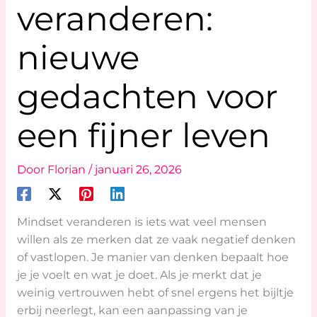
veranderen:
nieuwe
gedachten voor
een fijner leven
Door
Florian
/
januari 26, 2026
Mindset veranderen is iets wat veel mensen
willen als ze merken dat ze vaak negatief denken
of vastlopen. Je manier van denken bepaalt hoe
je je voelt en wat je doet. Als je merkt dat je
weinig vertrouwen hebt of snel ergens het bijltje
erbij neerlegt, kan een aanpassing van je