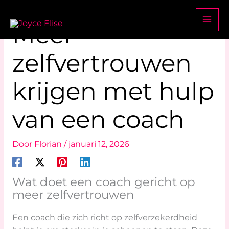
Ga
Zoeken
Lifestyle momenten
naar
Meer
de
inhoud
zelfvertrouwen
krijgen met hulp
van een coach
Door
Florian
/
januari 12, 2026
Wat doet een coach gericht op
meer zelfvertrouwen
Een coach die zich richt op zelfverzekerdheid