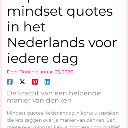
mindset quotes
in het
Nederlands voor
iedere dag
Door
Florian
/
januari 25, 2026
De kracht van een helpende
manier van denken
Mindset quotes Nederlands zijn korte uitspraken
die iets zeggen over je manier van denken. Een
quote over mindset kan je motiveren om positief