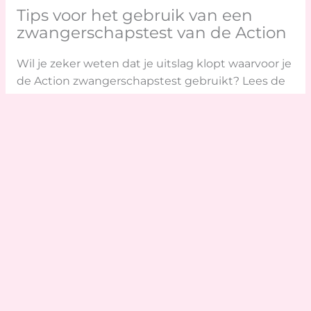
Tips voor het gebruik van een
zwangerschapstest van de Action
Wil je zeker weten dat je uitslag klopt waarvoor je
de Action zwangerschapstest gebruikt? Lees de
instructies goed door voor gebruik. Doe de test
met de eerste ochtendurine, hierin is het
hormoon het meest geconcentreerd. Wacht
altijd het juiste aantal minuten voordat je de
uitslag bekijkt. Is de uitslag onduidelijk? Doe dan
voor de zekerheid over een paar dagen nog een
test of koop eventueel een andere merk test als
extra check. Heb je een positieve test? Neem dan
altijd contact op met je huisarts of verloskundige
om verdere stappen te bespreken.
De meest gestelde vragen over
zwangerschapstest Action