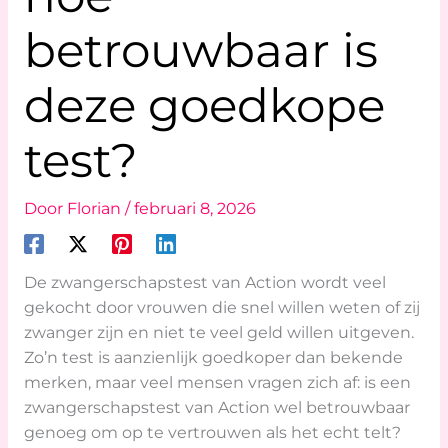
betrouwbaar is
deze goedkope
test?
Door
Florian
/
februari 8, 2026
De zwangerschapstest van Action wordt veel
gekocht door vrouwen die snel willen weten of zij
zwanger zijn en niet te veel geld willen uitgeven.
Zo’n test is aanzienlijk goedkoper dan bekende
merken, maar veel mensen vragen zich af: is een
zwangerschapstest van Action wel betrouwbaar
genoeg om op te vertrouwen als het echt telt?