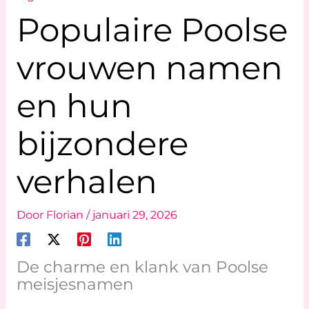
Populaire Poolse
vrouwen namen
en hun
bijzondere
verhalen
Door
Florian
/
januari 29, 2026
De charme en klank van Poolse
meisjesnamen