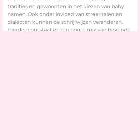
tradities en gewoonten in het kiezen van baby
namen. Ook onder invloed van streektalen en
dialecten kunnen de schrijfwijzen veranderen.
Hierdoor ontstaat er een bonte mix van bekende
en minder bekende namen. Het zorgt ervoor dat
de lijst met Poolse meisjesnamen heel lang en
gevarieerd is.
Praktische tips voor het kiezen van
een naam
Wie op zoek is naar een meisjesnaam met een
Poolse achtergrond, heeft keuze genoeg. Het
helpt om te letten op de uitspraak en betekenis
van de naam. In Polen vieren veel mensen ook
hun naamdag, dus het kan leuk zijn te kijken bij
welke datum een naam hoort. Bij twijfel is het
slim om de naam te testen: klinkt hij prettig met