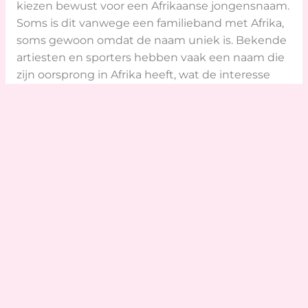
kiezen bewust voor een Afrikaanse jongensnaam.
Soms is dit vanwege een familieband met Afrika,
soms gewoon omdat de naam uniek is. Bekende
artiesten en sporters hebben vaak een naam die
zijn oorsprong in Afrika heeft, wat de interesse
wereldwijd vergroot. Zo kan een naam uit Afrika
in Nederland, België of zelfs Amerika steeds
wonner worden. Dit zorgt ervoor dat de
bekendheid van deze namen blijft groeien en ze
steeds vaker voorkomen in bijvoorbeeld
klassenlijsten en op geboortekaartjes.
Veelgestelde vragen over
Afrikaanse namen voor mannen
Welke Afrikaanse namen worden vaak
voor jongens gekozen?
Veel gekozen Afrikaanse namen voor