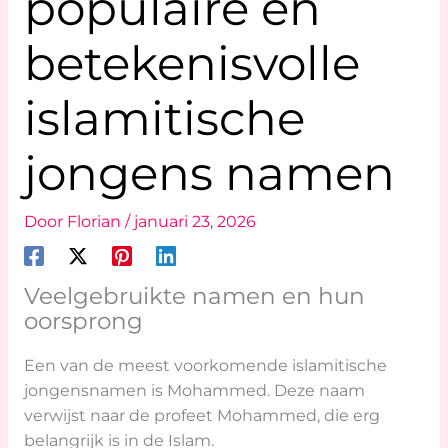
populaire en
betekenisvolle
islamitische
jongens namen
Door
Florian
/
januari 23, 2026
Veelgebruikte namen en hun
oorsprong
Een van de meest voorkomende islamitische
jongensnamen is Mohammed. Deze naam
verwijst naar de profeet Mohammed, die erg
belangrijk is in de Islam.