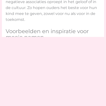
negatieve associaties oproept in het geloof of in
de cultuur. Zo hopen ouders het beste voor hun
kind mee te geven, zowel voor nu als voor in de
toekomst.
Voorbeelden en inspiratie voor
mooie namen
Wie op zoek is naar inspiratie voor islamitische
jongens namen, kan kiezen uit een groot aanbod
van klassieke en moderne namen. Enkele
veelgekozen namen zijn Adam, Isa, Zayd, Rayan of
Idris. Adam is bijvoorbeeld de naam van de eerste
mens volgens de Koran en is makkelijk uit te
spreken in veel talen. Isa is de Islamitische naam
voor Jezus. Zayd betekent ‘groei’ en staat voor
voorspoed. Rayan betekent ‘de deur van het
paradijs’ en Idris staat bekend als een profeet. Het